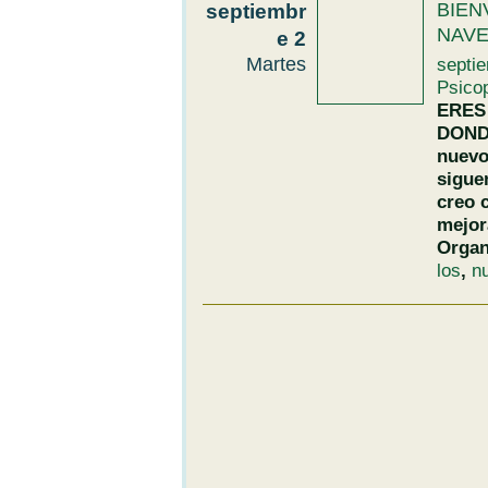
septiembr
BIEN
NAVE
e 2
Martes
septi
Psico
ERES
DONDE
nuevo
siguen
creo 
mejor
Organ
los
,
n