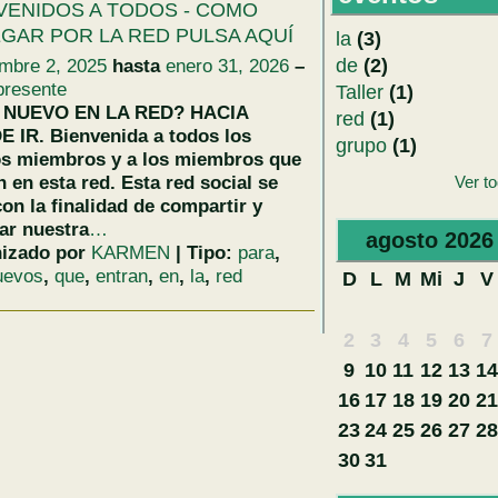
VENIDOS A TODOS - COMO
GAR POR LA RED PULSA AQUÍ
la
(3)
de
(2)
embre 2, 2025
hasta
enero 31, 2026
–
presente
Taller
(1)
 NUEVO EN LA RED? HACIA
red
(1)
 IR. Bienvenida a todos los
grupo
(1)
s miembros y a los miembros que
Ver t
 en esta red. Esta red social se
con la finalidad de compartir y
ar nuestra
…
agosto
2026
izado por
KARMEN
| Tipo:
para
,
uevos
,
que
,
entran
,
en
,
la
,
red
D
L
M
Mi
J
V
2
3
4
5
6
7
9
10
11
12
13
14
16
17
18
19
20
21
23
24
25
26
27
28
30
31