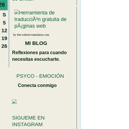
26
S
5
12
by free-website-translation.com
19
MI BLOG
26
Reflexiones para cuando
necesitas escucharte.
PSYCO - EMOCIÓN
Conecta conmigo
SIGUEME EN
INSTAGRAM