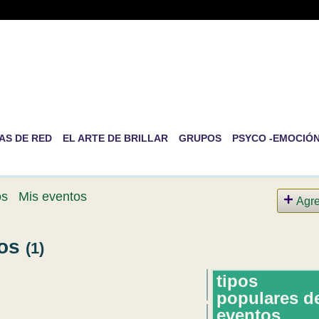
-RED DE PSICOLOGÍA EVOLUT
RSONAL
ida es la de ser nosotros mismos
AS DE RED
EL ARTE DE BRILLAR
GRUPOS
PSYCO -EMOCIÓ
os
Mis eventos
Agr
tos
(1)
tipos
populares d
eventos