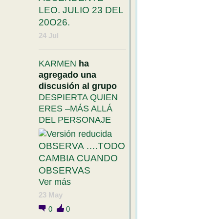
LEO. JULIO 23 DEL
20O26.
24 Jul
KARMEN
ha
agregado una
discusión al grupo
DESPIERTA QUIEN
ERES –MÁS ALLÁ
DEL PERSONAJE
OBSERVA ….TODO
CAMBIA CUANDO
OBSERVAS
Ver más
23 May
0
0