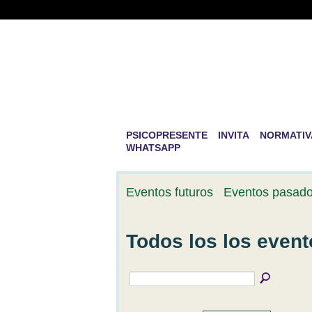
PSICOPRESENTE 
DESARROLLO PE
La mayor aventura que existe en la v
PSICOPRESENTE
INVITA
NORMATIV
WHATSAPP
Eventos futuros
Eventos pasad
Todos los los even