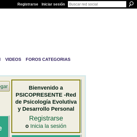
Registrarse
Iniciar sesión
IVA Y
N
VIDEOS
FOROS CATEGORIAS
egar
Bienvenido a
PSICOPRESENTE -Red
de Psicología Evolutiva
y Desarrollo Personal
Registrarse
o
Inicia la sesión
e