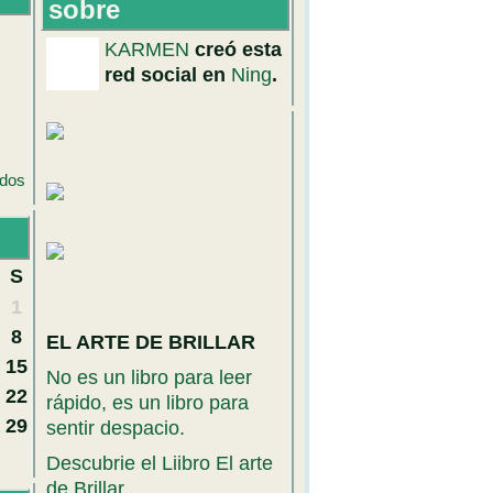
sobre
KARMEN
creó esta
red social en
Ning
.
odos
S
1
8
EL ARTE DE BRILLAR
15
No es un libro para leer
22
rápido, es un libro para
29
sentir despacio.
Descubrie el Liibro El arte
de Brillar.