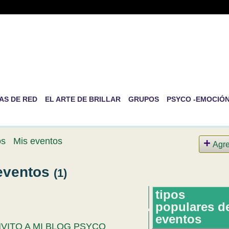
-RED DE PSICOLOGÍA EVOLUT
RSONAL
ida es la de ser nosotros mismos
AS DE RED
EL ARTE DE BRILLAR
GRUPOS
PSYCO -EMOCIÓ
os
Mis eventos
Agr
 eventos
(1)
tipos
populares d
eventos
NVITO A MI BLOG PSYCO