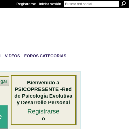
Registrarse
Iniciar sesión
IVA Y
N
VIDEOS
FOROS CATEGORIAS
egar
Bienvenido a
PSICOPRESENTE -Red
de Psicología Evolutiva
y Desarrollo Personal
Registrarse
e
o