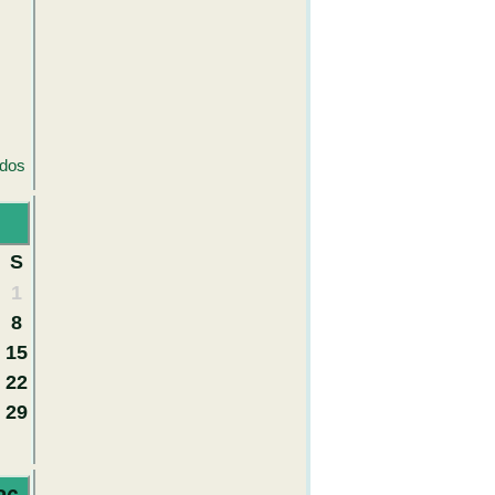
odos
S
1
8
15
22
29