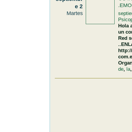
.EMO
e 2
Martes
septi
Psico
Hola 
un co
Red s
..ENL
http:
com.e
Organ
de
,
la