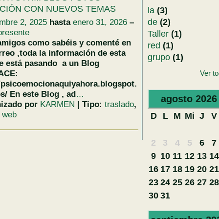
CIÓN CON NUEVOS TEMAS
la
(3)
de
(2)
embre 2, 2025
hasta
enero 31, 2026
–
presente
Taller
(1)
amigos como sabéis y comenté en
red
(1)
rreo ,toda la información de esta
grupo
(1)
e está pasando a un Blog
Ver t
ACE:
//psicoemocionaquiyahora.blogspot.
s/ En este Blog , ad
…
agosto
2026
izado por
KARMEN
| Tipo:
traslado
,
,
web
D
L
M
Mi
J
V
2
3
4
5
6
7
9
10
11
12
13
14
16
17
18
19
20
21
23
24
25
26
27
28
30
31