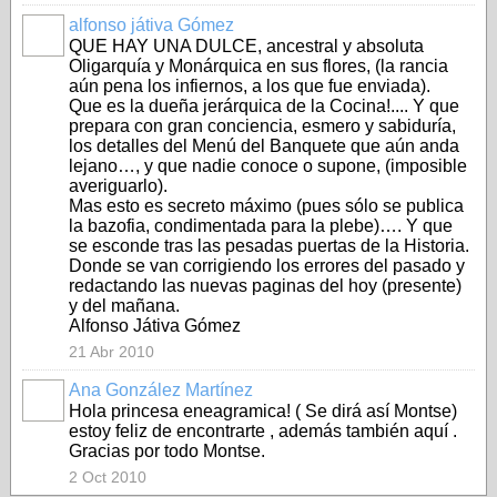
alfonso játiva Gómez
QUE HAY UNA DULCE, ancestral y absoluta
Oligarquía y Monárquica en sus flores, (la rancia
aún pena los infiernos, a los que fue enviada).
Que es la dueña jerárquica de la Cocina!.... Y que
prepara con gran conciencia, esmero y sabiduría,
los detalles del Menú del Banquete que aún anda
lejano…, y que nadie conoce o supone, (imposible
averiguarlo).
Mas esto es secreto máximo (pues sólo se publica
la bazofia, condimentada para la plebe)…. Y que
se esconde tras las pesadas puertas de la Historia.
Donde se van corrigiendo los errores del pasado y
redactando las nuevas paginas del hoy (presente)
y del mañana.
Alfonso Játiva Gómez
21 Abr 2010
Ana González Martínez
Hola princesa eneagramica! ( Se dirá así Montse)
estoy feliz de encontrarte , además también aquí .
Gracias por todo Montse.
2 Oct 2010