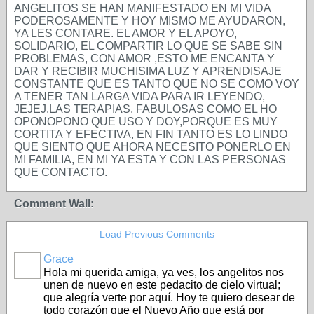
ANGELITOS SE HAN MANIFESTADO EN MI VIDA
PODEROSAMENTE Y HOY MISMO ME AYUDARON,
YA LES CONTARE. EL AMOR Y EL APOYO,
SOLIDARIO, EL COMPARTIR LO QUE SE SABE SIN
PROBLEMAS, CON AMOR ,ESTO ME ENCANTA Y
DAR Y RECIBIR MUCHISIMA LUZ Y APRENDISAJE
CONSTANTE QUE ES TANTO QUE NO SE COMO VOY
A TENER TAN LARGA VIDA PARA IR LEYENDO,
JEJEJ.LAS TERAPIAS, FABULOSAS COMO EL HO
OPONOPONO QUE USO Y DOY,PORQUE ES MUY
CORTITA Y EFECTIVA, EN FIN TANTO ES LO LINDO
QUE SIENTO QUE AHORA NECESITO PONERLO EN
MI FAMILIA, EN MI YA ESTA Y CON LAS PERSONAS
QUE CONTACTO.
Comment Wall:
Load Previous Comments
Grace
Hola mi querida amiga, ya ves, los angelitos nos
unen de nuevo en este pedacito de cielo virtual;
que alegría verte por aquí. Hoy te quiero desear de
todo corazón que el Nuevo Año que está por