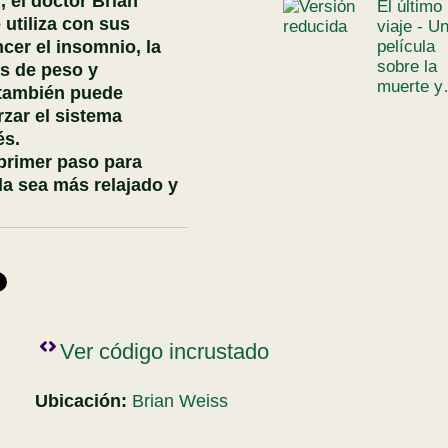
, el doctor Brian
El último
 utiliza con sus
viaje - U
cer el insomnio, la
película
sobre la
as de peso y
muerte 
 también puede
orzar el sistema
és.
 primer paso para
ida sea más relajado y
Ver código incrustado
Ubicación:
Brian Weiss