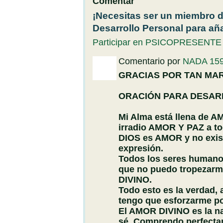
Comentar
¡Necesitas ser un miembro 
Desarrollo Personal para añ
Participar en PSICOPRESENTE -R
Comentario por
NADA 15
GRACIAS POR TAN MAR
ORACIÓN PARA DESARR
Mi Alma está llena de 
irradio AMOR Y PAZ a t
DIOS es AMOR y no exist
expresión.
Todos los seres human
que no puedo tropezarm
DIVINO.
Todo esto es la verdad, 
tengo que esforzarme p
El AMOR DIVINO es la na
sé. Comprendo perfecta