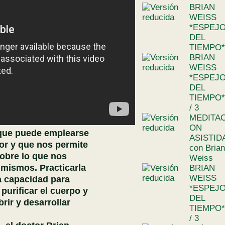
BRIAN
WEISS
*ESPEJ
DEL
TIEMPO*
BRIAN
WEISS
*ESPEJ
DEL
TIEMPO*
/ 3
MEDITAC
ON
 que puede emplearse
ASISTID
ior y que nos permite
con Brian
sobre lo que nos
Weiss
 mismos. Practicarla
BRIAN
WEISS
a capacidad para
*ESPEJ
 purificar el cuerpo y
DEL
rir y desarrollar
TIEMPO*
/ 3