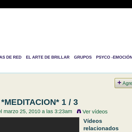
-RED DE PSICOLOGÍA EVOLUT
RSONAL
ida es la de ser nosotros mismos
AS DE RED
EL ARTE DE BRILLAR
GRUPOS
PSYCO -EMOCIÓ
Agr
*MEDITACION* 1 / 3
l marzo 25, 2010 a las 3:23am
Ver vídeos
Vídeos
relacionados