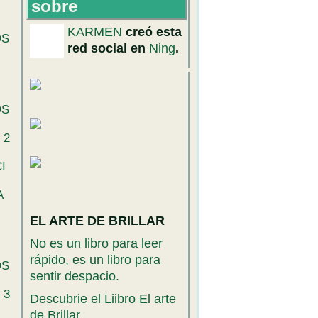
sobre
KARMEN
creó esta
OS
red social en
Ning
.
OS
 2
I
A
EL ARTE DE BRILLAR
No es un libro para leer
rápido, es un libro para
OS
sentir despacio.
 3
Descubrie el Liibro El arte
de Brillar.