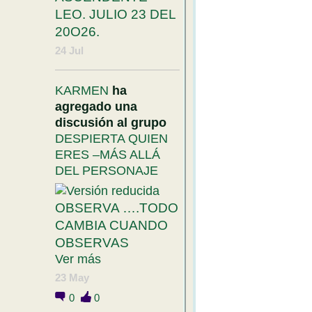
LEO. JULIO 23 DEL
20O26.
24 Jul
KARMEN
ha
agregado una
discusión al grupo
DESPIERTA QUIEN
ERES –MÁS ALLÁ
DEL PERSONAJE
OBSERVA ….TODO
CAMBIA CUANDO
OBSERVAS
Ver más
23 May
0
0