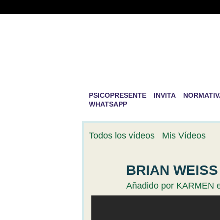
PSICOPRESENTE 
DESARROLLO PE
La mayor aventura que existe en la v
PSICOPRESENTE
INVITA
NORMATIV
WHATSAPP
Todos los vídeos
Mis Vídeos
BRIAN WEISS 
Añadido por
KARMEN
e