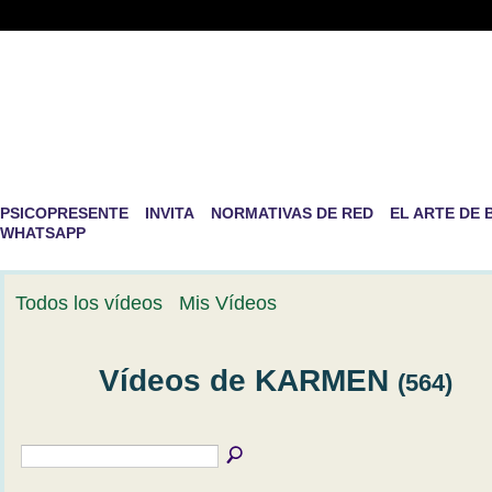
PSICOPRESENTE -RED DE PS
DESARROLLO PERSONAL
La mayor aventura que existe en la vida es la de ser nosotro
PSICOPRESENTE
INVITA
NORMATIVAS DE RED
EL ARTE DE 
WHATSAPP
Todos los vídeos
Mis Vídeos
Vídeos de KARMEN
(564)