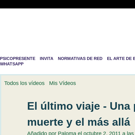
PSICOPRESENTE -RED DE PS
DESARROLLO PERSONAL
La mayor aventura que existe en la vida es la de ser nosotro
PSICOPRESENTE
INVITA
NORMATIVAS DE RED
EL ARTE DE 
WHATSAPP
Todos los vídeos
Mis Vídeos
El último viaje - Una 
muerte y el más allá
Añadido por
Paloma
el octubre 2, 2011 a la