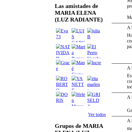
So
Las amistades de
pr
MARIA ELENA
M
(LUZ RADIANTE)
A 
Ho
co
pa
A 
Es
co
to
A 
Gr
Ver todos
A 
Grupos de MARIA
ma