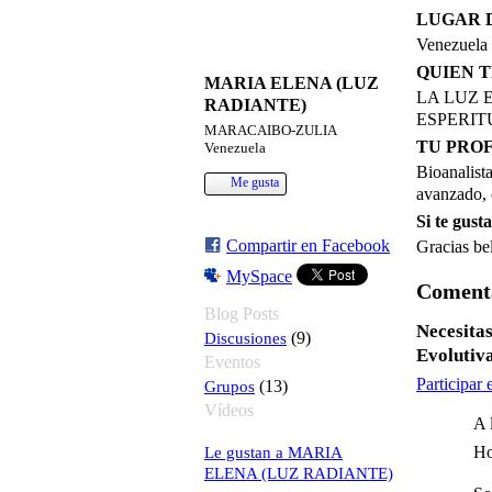
LUGAR 
Venezuela
QUIEN T
MARIA ELENA (LUZ
LA LUZ 
RADIANTE)
ESPERI
MARACAIBO-ZULIA
TU PRO
Venezuela
Bioanalista
Me gusta
avanzado, c
Si te gust
Compartir en Facebook
Gracias bel
MySpace
Comenta
Blog Posts
Necesita
Discusiones
(9)
Evolutiv
Eventos
Participar
Grupos
(13)
Vídeos
A 
Le gustan a MARIA
Ho
ELENA (LUZ RADIANTE)