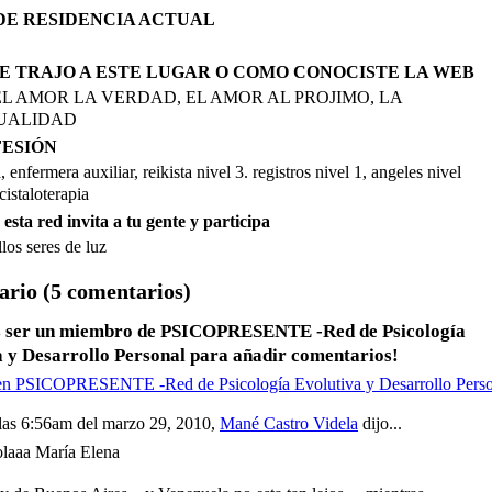
DE RESIDENCIA ACTUAL
E TRAJO A ESTE LUGAR O COMO CONOCISTE LA WEB
EL AMOR LA VERDAD, EL AMOR AL PROJIMO, LA
TUALIDAD
FESIÓN
, enfermera auxiliar, reikista nivel 3. registros nivel 1, angeles nivel
istaloterapia
a esta red invita a tu gente y participa
los seres de luz
rio (5 comentarios)
s ser un miembro de PSICOPRESENTE -Red de Psicología
a y Desarrollo Personal para añadir comentarios!
 en PSICOPRESENTE -Red de Psicología Evolutiva y Desarrollo Pers
las 6:56am del marzo 29, 2010,
Mané Castro Videla
dijo...
laaa María Elena