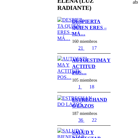
ELENA (LUZ
ab
RADIANTE)
DESPIERTA
QUIEN ERES –
MÁ…
160 miembros
21
17
AUTOESTIMA Y
ACTITUD
POS…
105 miembros
1
18
ESTRECHAND
O LAZOS
187 miembros
36
22
SALUD Y