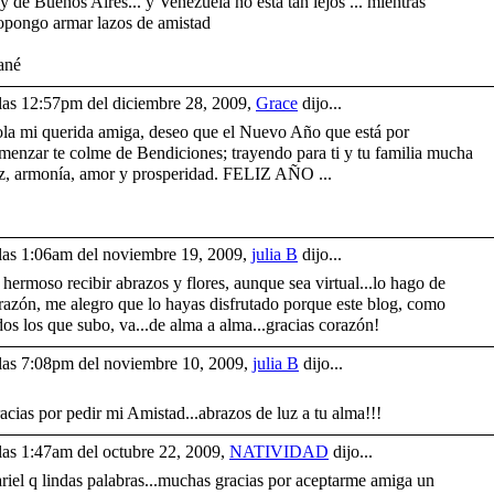
y de Buenos Aires... y Venezuela no esta tan lejos ... mientras
opongo armar lazos de amistad
ané
las 12:57pm del diciembre 28, 2009,
Grace
dijo...
la mi querida amiga, deseo que el Nuevo Año que está por
menzar te colme de Bendiciones; trayendo para ti y tu familia mucha
z, armonía, amor y prosperidad. FELIZ AÑO ...
las 1:06am del noviembre 19, 2009,
julia B
dijo...
 hermoso recibir abrazos y flores, aunque sea virtual...lo hago de
razón, me alegro que lo hayas disfrutado porque este blog, como
dos los que subo, va...de alma a alma...gracias corazón!
las 7:08pm del noviembre 10, 2009,
julia B
dijo...
acias por pedir mi Amistad...abrazos de luz a tu alma!!!
las 1:47am del octubre 22, 2009,
NATIVIDAD
dijo...
riel q lindas palabras...muchas gracias por aceptarme amiga un