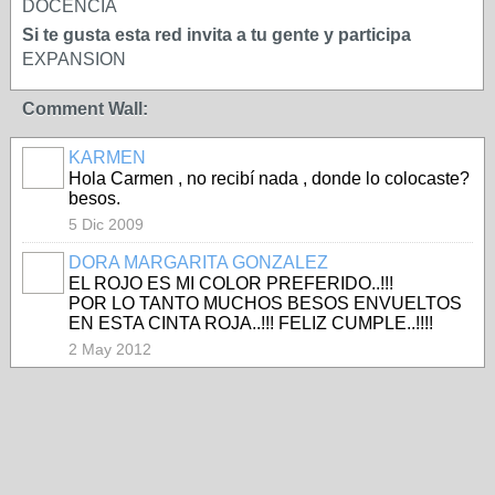
DOCENCIA
Si te gusta esta red invita a tu gente y participa
EXPANSION
Comment Wall:
KARMEN
Hola Carmen , no recibí nada , donde lo colocaste?
besos.
5 Dic 2009
DORA MARGARITA GONZALEZ
EL ROJO ES MI COLOR PREFERIDO..!!!
POR LO TANTO MUCHOS BESOS ENVUELTOS
EN ESTA CINTA ROJA..!!! FELIZ CUMPLE..!!!!
2 May 2012