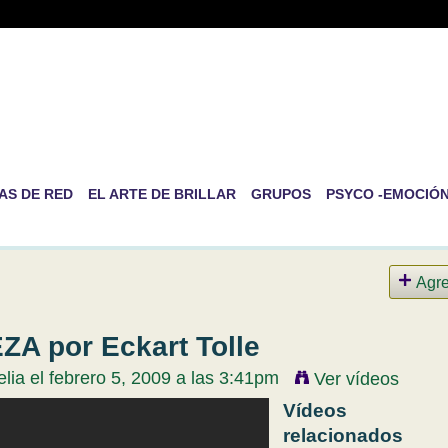
-RED DE PSICOLOGÍA EVOLUT
RSONAL
ida es la de ser nosotros mismos
AS DE RED
EL ARTE DE BRILLAR
GRUPOS
PSYCO -EMOCIÓ
Agr
A por Eckart Tolle
elia
el febrero 5, 2009 a las 3:41pm
Ver vídeos
Vídeos
relacionados