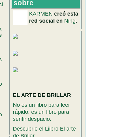
sobre
ci
KARMEN
creó esta
red social en
Ning
.
a
s
s
o
EL ARTE DE BRILLAR
No es un libro para leer
rápido, es un libro para
o
sentir despacio.
Descubrie el Liibro El arte
de Brillar.