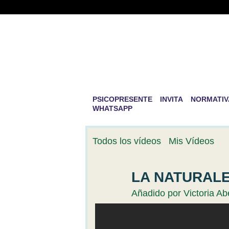
PSICOPRESENTE 
DESARROLLO PE
La mayor aventura que existe en la v
PSICOPRESENTE
INVITA
NORMATIV
WHATSAPP
Todos los vídeos
Mis Vídeos
LA NATURALEZ
Añadido por
Victoria Ab