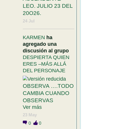
LEO. JULIO 23 DEL
20O26.
24 Jul
KARMEN
ha
agregado una
discusión al grupo
DESPIERTA QUIEN
ERES –MÁS ALLÁ
DEL PERSONAJE
OBSERVA ….TODO
CAMBIA CUANDO
OBSERVAS
Ver más
23 May
0
0