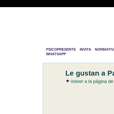
PSICOPRESENTE 
DESARROLLO PE
La mayor aventura que existe en la v
PSICOPRESENTE
INVITA
NORMATIV
WHATSAPP
Le gustan a P
Volver a la página de