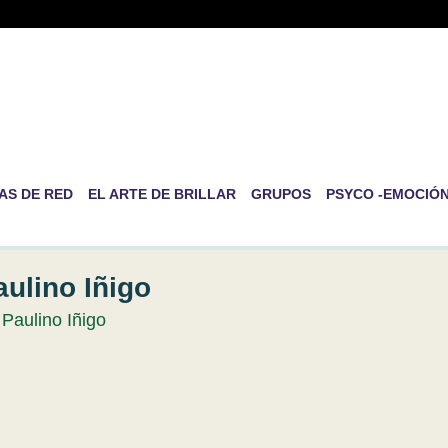
-RED DE PSICOLOGÍA EVOLUT
RSONAL
ida es la de ser nosotros mismos
AS DE RED
EL ARTE DE BRILLAR
GRUPOS
PSYCO -EMOCIÓ
aulino Iñigo
 Paulino Iñigo