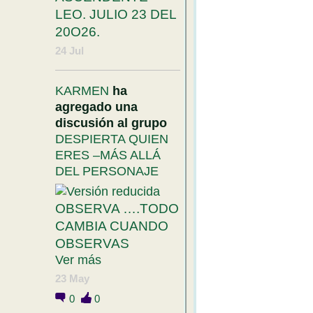
LEO. JULIO 23 DEL
20O26.
24 Jul
KARMEN
ha
agregado una
discusión al grupo
DESPIERTA QUIEN
ERES –MÁS ALLÁ
DEL PERSONAJE
OBSERVA ….TODO
CAMBIA CUANDO
OBSERVAS
Ver más
23 May
0
0