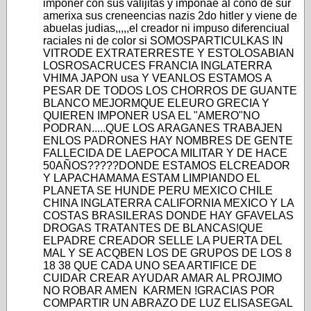
imponer con sus valijitas y imponae al cono de sur
amerixa sus creneencias nazis 2do hitler y viene de
abuelas judias,,,,,el creador ni impuso diferenciual
raciales ni de color si SOMOSPARTICULKAS IN
VITRODE EXTRATERRESTE Y ESTOLOSABIAN
LOSROSACRUCES FRANCIA INGLATERRA
VHIMA JAPON usa Y VEANLOS ESTAMOS A
PESAR DE TODOS LOS CHORROS DE GUANTE
BLANCO MEJORMQUE ELEURO GRECIA Y
QUIEREN IMPONER USA EL "AMERO"NO
PODRAN.....QUE LOS ARAGANES TRABAJEN
ENLOS PADRONES HAY NOMBRES DE GENTE
FALLECIDA DE LAEPOCA MILITAR Y DE HACE
50AÑOS?????DONDE ESTAMOS ELCREADOR
Y LAPACHAMAMA ESTAM LIMPIANDO EL
PLANETA SE HUNDE PERU MEXICO CHILE
CHINA INGLATERRA CALIFORNIA MEXICO Y LA
COSTAS BRASILERAS DONDE HAY GFAVELAS
DROGAS TRATANTES DE BLANCAS!QUE
ELPADRE CREADOR SELLE LA PUERTA DEL
MAL Y SE ACQBEN LOS DE GRUPOS DE LOS 8
18 38 QUE CADA UNO SEA ARTIFICE DE
CUIDAR CREAR AYUDAR AMAR AL PROJIMO
NO ROBAR AMEN KARMEN !GRACIAS POR
COMPARTIR UN ABRAZO DE LUZ ELISASEGAL