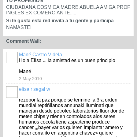
TU PROFESIÓN
CIUDADANA COSMICA MADRE ABUELA AMIGA PROF
INGLES EX COMERCIANTE.....
Si te gusta esta red invita a tu gente y participa
NAMASTEI
Comment Wall:
Mané Castro Videla
Hola Elisa ... la amistad es un buen principio
Mané
2 May 2010
elisa r segal w
rezopor la paz porque se termine la 3ra orden
mundial reptiñlianos annunaki iluminati que
manejan desde petroleo laboratorios fluor donde
meten chips y rtienen controlados alos seres
humanos cocola tiene asparteme produce
cancer,,,,bayer varios quieren implantar amero y
hacer corralito en argentina chavez< quiere