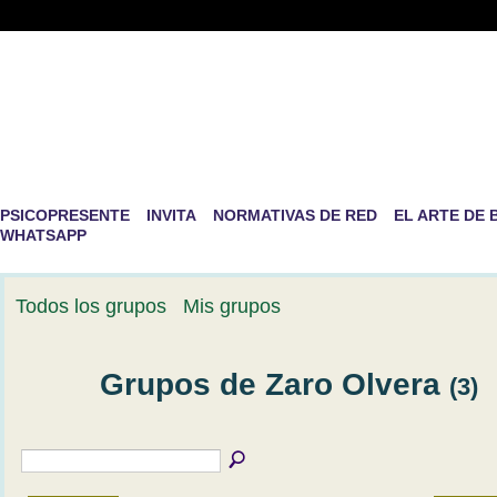
PSICOPRESENTE -RED DE PS
DESARROLLO PERSONAL
La mayor aventura que existe en la vida es la de ser nosotro
PSICOPRESENTE
INVITA
NORMATIVAS DE RED
EL ARTE DE 
WHATSAPP
Todos los grupos
Mis grupos
Grupos de Zaro Olvera
(3)