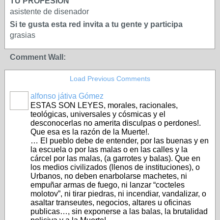
TU PROFESIÓN
asistente de disenador
Si te gusta esta red invita a tu gente y participa
grasias
Comment Wall:
Load Previous Comments
alfonso játiva Gómez
ESTAS SON LEYES, morales, racionales,
teológicas, universales y cósmicas y el
desconocerlas no amerita disculpas o perdones!.
Que esa es la razón de la Muerte!.
… El pueblo debe de entender, por las buenas y en
la escuela o por las malas o en las calles y la
cárcel por las malas, (a garrotes y balas). Que en
los medios civilizados (llenos de instituciones), o
Urbanos, no deben enarbolarse machetes, ni
empuñar armas de fuego, ni lanzar “cocteles
molotov”, ni tirar piedras, ni incendiar, vandalizar, o
asaltar transeutes, negocios, altares u oficinas
publicas…, sin exponerse a las balas, la brutalidad