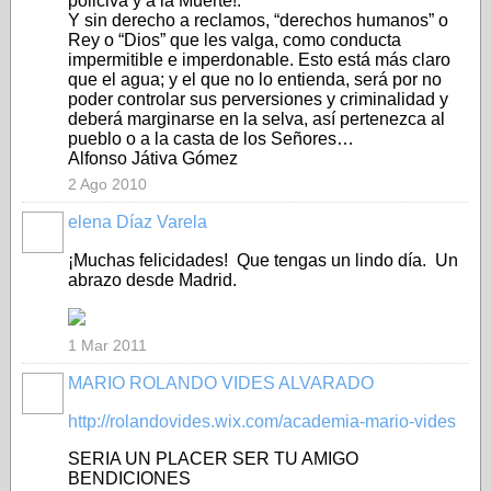
policiva y a la Muerte!.
Y sin derecho a reclamos, “derechos humanos” o
Rey o “Dios” que les valga, como conducta
impermitible e imperdonable. Esto está más claro
que el agua; y el que no lo entienda, será por no
poder controlar sus perversiones y criminalidad y
deberá marginarse en la selva, así pertenezca al
pueblo o a la casta de los Señores…
Alfonso Játiva Gómez
2 Ago 2010
elena Díaz Varela
¡Muchas felicidades! Que tengas un lindo día. Un
abrazo desde Madrid.
1 Mar 2011
MARIO ROLANDO VIDES ALVARADO
http://rolandovides.wix.com/academia-mario-vides
SERIA UN PLACER SER TU AMIGO
BENDICIONES