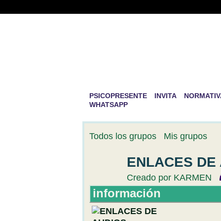
PSICOPRESENTE 
DESARROLLO PE
La mayor aventura que existe en la v
PSICOPRESENTE
INVITA
NORMATIV
WHATSAPP
Todos los grupos
Mis grupos
ENLACES DE 
Creado por
KARMEN
información