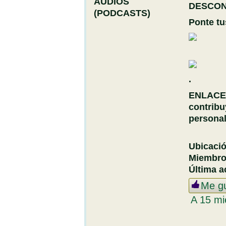
DESCO
Ponte tu
.
ENLACE
contribu
personal
Ubicaci
Miembr
Última a
Me g
A 15 mi