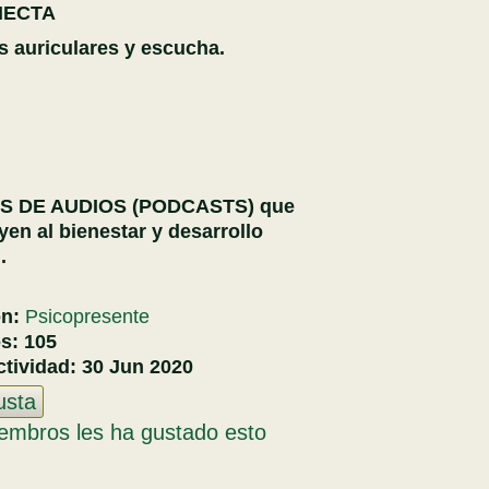
NECTA
s auriculares y escucha.
S DE AUDIOS (PODCASTS) que
yen al bienestar y desarrollo
.
ón:
Psicopresente
os:
105
ctividad:
30 Jun 2020
usta
embros les ha gustado esto