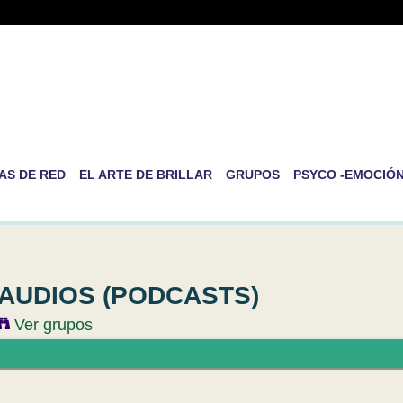
-RED DE PSICOLOGÍA EVOLUT
RSONAL
ida es la de ser nosotros mismos
AS DE RED
EL ARTE DE BRILLAR
GRUPOS
PSYCO -EMOCIÓ
AUDIOS (PODCASTS)
Ver grupos