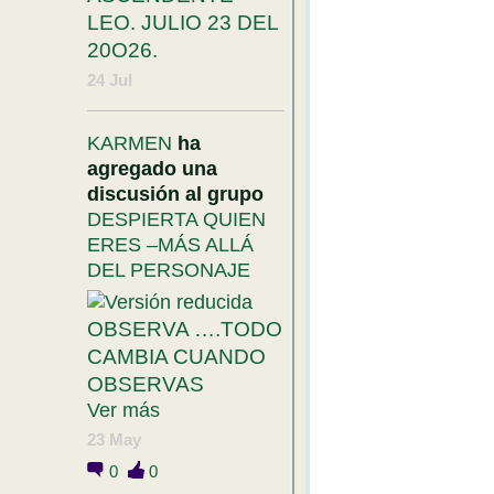
LEO. JULIO 23 DEL
20O26.
24 Jul
KARMEN
ha
agregado una
discusión al grupo
DESPIERTA QUIEN
ERES –MÁS ALLÁ
DEL PERSONAJE
OBSERVA ….TODO
CAMBIA CUANDO
OBSERVAS
Ver más
23 May
0
0