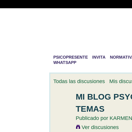
PSICOPRESENTE 
DESARROLLO PE
La mayor aventura que existe en la v
PSICOPRESENTE
INVITA
NORMATIV
WHATSAPP
Todas las discusiones
Mis discu
MI BLOG PS
TEMAS
Publicado por
KARME
Ver discusiones