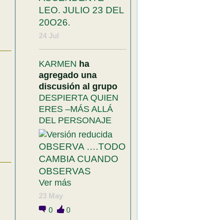
LEO. JULIO 23 DEL
20O26.
24 Jul
KARMEN
ha
agregado una
discusión al grupo
DESPIERTA QUIEN
ERES –MÁS ALLÁ
DEL PERSONAJE
OBSERVA ….TODO
CAMBIA CUANDO
OBSERVAS
Ver más
23 May
0
0