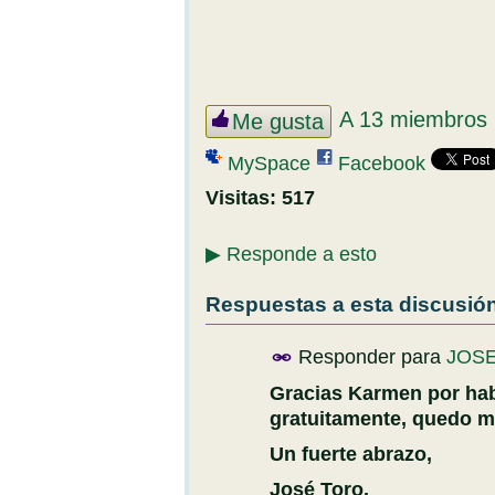
A 13 miembros 
Me gusta
MySpace
Facebook
Visitas:
517
▶
Responde a esto
Respuestas a esta discusió
Responder para
JOS
Gracias Karmen por hab
gratuitamente, quedo m
Un fuerte abrazo,
José Toro.