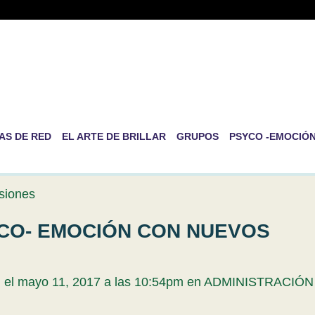
-RED DE PSICOLOGÍA EVOLUT
RSONAL
ida es la de ser nosotros mismos
AS DE RED
EL ARTE DE BRILLAR
GRUPOS
PSYCO -EMOCIÓ
siones
YCO- EMOCIÓN CON NUEVOS
N
el mayo 11, 2017 a las 10:54pm en
ADMINISTRACIÓN