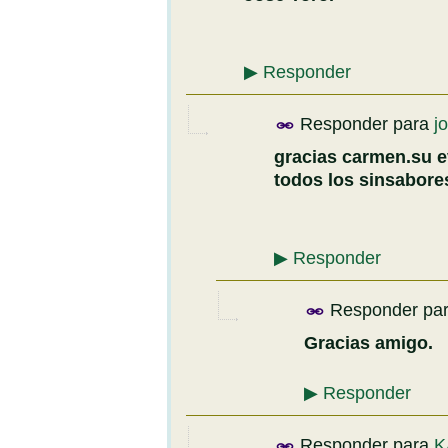
▶
Responder
Responder para
j
gracias carmen.su ev
todos los sinsabore
▶
Responder
Responder pa
Gracias amigo.
▶
Responder
Responder para
K