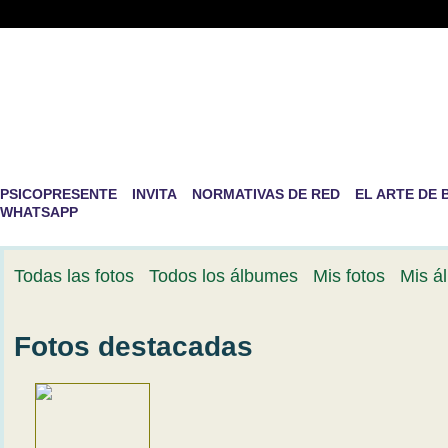
PSICOPRESENTE -RED DE PS
DESARROLLO PERSONAL
La mayor aventura que existe en la vida es la de ser nosotro
PSICOPRESENTE
INVITA
NORMATIVAS DE RED
EL ARTE DE 
WHATSAPP
Todas las fotos
Todos los álbumes
Mis fotos
Mis á
Fotos destacadas