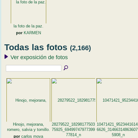
la foto de la paz.
por
KARMEN
Todas las fotos
(2,166)
Ver exposición de fotos
Hinojo, mejorana,
28279522_18298177503
10471421_9523441614
romero, salvia y tomillo.
75925_69499747977399
6626_31466314863607
77814_n
5908_n
por
carlos moya