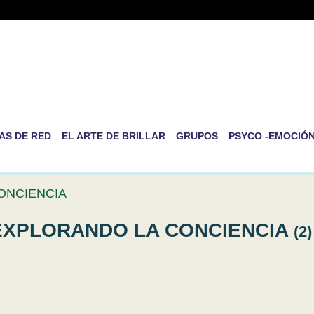
-RED DE PSICOLOGÍA EVOLUT
RSONAL
ida es la de ser nosotros mismos
AS DE RED
EL ARTE DE BRILLAR
GRUPOS
PSYCO -EMOCIÓ
CONCIENCIA
s EXPLORANDO LA CONCIENCIA
(2)