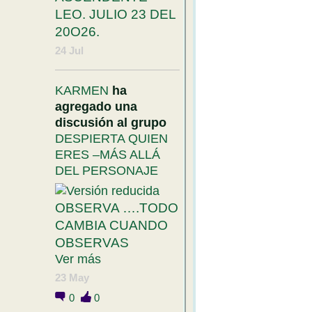
LEO. JULIO 23 DEL
20O26.
24 Jul
KARMEN
ha
agregado una
discusión al grupo
DESPIERTA QUIEN
ERES –MÁS ALLÁ
DEL PERSONAJE
OBSERVA ….TODO
CAMBIA CUANDO
OBSERVAS
Ver más
23 May
0
0