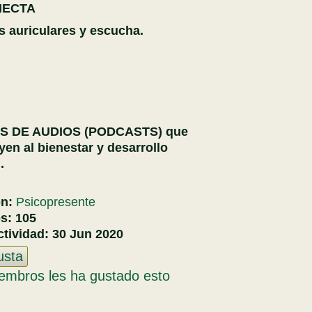
NECTA
s auriculares y escucha.
S DE AUDIOS (PODCASTS) que
yen al bienestar y desarrollo
.
ón:
Psicopresente
os:
105
ctividad:
30 Jun 2020
usta
embros les ha gustado esto