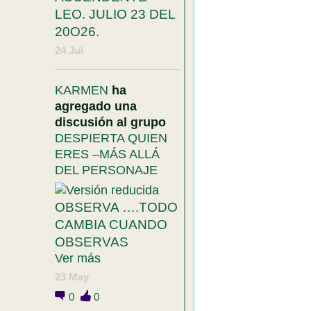
LEO. JULIO 23 DEL
20O26.
24 Jul
KARMEN
ha
agregado una
discusión al grupo
DESPIERTA QUIEN
ERES –MÁS ALLÁ
DEL PERSONAJE
OBSERVA ….TODO
CAMBIA CUANDO
OBSERVAS
Ver más
23 May
0
0