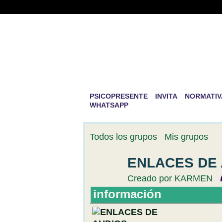
PSICOPRESENTE 
DESARROLLO PE
La mayor aventura que existe en la v
PSICOPRESENTE
INVITA
NORMATIV
WHATSAPP
Todos los grupos
Mis grupos
ENLACES DE 
Creado por
KARMEN
información