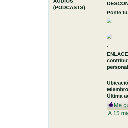
DESCO
Ponte tu
.
ENLACE
contribu
personal
Ubicaci
Miembr
Última a
Me g
A 15 mi