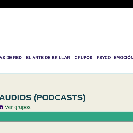
-RED DE PSICOLOGÍA EVOLUT
RSONAL
ida es la de ser nosotros mismos
AS DE RED
EL ARTE DE BRILLAR
GRUPOS
PSYCO -EMOCIÓ
AUDIOS (PODCASTS)
Ver grupos