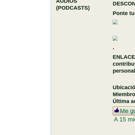
DESCO
Ponte tu
.
ENLACE
contribu
personal
Ubicaci
Miembr
Última a
Me g
A 15 mi