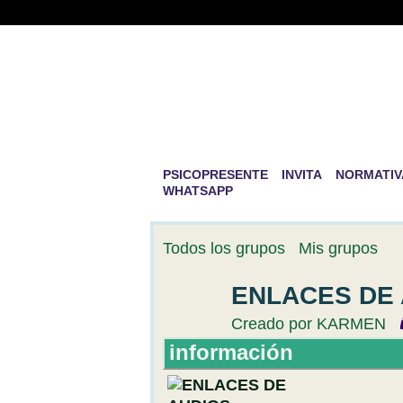
PSICOPRESENTE 
DESARROLLO PE
La mayor aventura que existe en la v
PSICOPRESENTE
INVITA
NORMATIV
WHATSAPP
Todos los grupos
Mis grupos
ENLACES DE 
Creado por
KARMEN
información