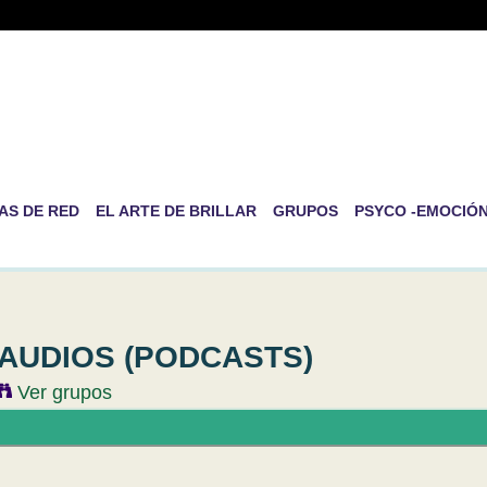
-RED DE PSICOLOGÍA EVOLUT
RSONAL
ida es la de ser nosotros mismos
AS DE RED
EL ARTE DE BRILLAR
GRUPOS
PSYCO -EMOCIÓ
AUDIOS (PODCASTS)
Ver grupos