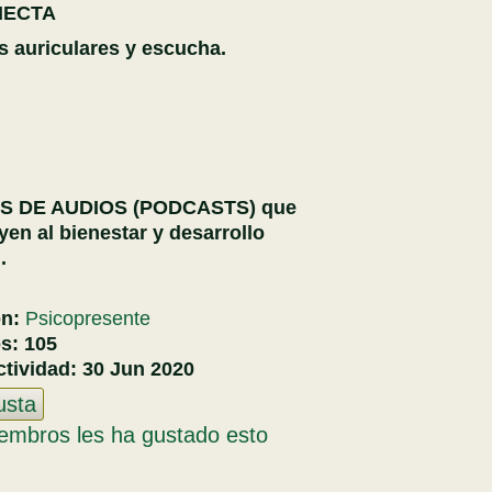
NECTA
s auriculares y escucha.
S DE AUDIOS (PODCASTS) que
yen al bienestar y desarrollo
.
ón:
Psicopresente
os:
105
ctividad:
30 Jun 2020
usta
embros les ha gustado esto