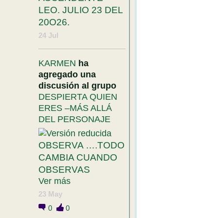
LEO. JULIO 23 DEL
20O26.
24 Jul
KARMEN
ha
agregado una
discusión al grupo
DESPIERTA QUIEN
ERES –MÁS ALLÁ
DEL PERSONAJE
OBSERVA ….TODO
CAMBIA CUANDO
OBSERVAS
Ver más
23 May
0
0